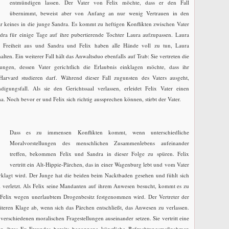
entmündigen lassen. Der Vater von Felix möchte, dass er den Fall
übernimmt, beweist aber von Anfang an nur wenig Vertrauen in den
 keines in die junge Sandra. Es kommt zu heftigen Konflikten zwischen Vater
dra für einige Tage auf ihre pubertierende Tochter Laura aufzupassen. Laura
 Freiheit aus und Sandra und Felix haben alle Hände voll zu tun, Laura
ten. Ein weiterer Fall hält das Anwaltsduo ebenfalls auf Trab: Sie vertreten die
ungen, dessen Vater gerichtlich die Erlaubnis einklagen möchte, dass ihr
 Harvard studieren darf. Während dieser Fall zugunsten des Vaters ausgeht,
gungsfall. Als sie den Gerichtssaal verlassen, erleidet Felix Vater einen
a. Noch bevor er und Felix sich richtig aussprechen können, stirbt der Vater.
Dass es zu immensen Konflikten kommt, wenn unterschiedliche
Moralvorstellungen des menschlichen Zusammenlebens aufeinander
treffen, bekommen Felix und Sandra in dieser Folge zu spüren. Felix
vertritt ein Alt-Hippie-Pärchen, das in einer Wagenburg lebt und vom Vater
rklagt wird. Der Junge hat die beiden beim Nacktbaden gesehen und fühlt sich
verletzt. Als Felix seine Mandanten auf ihrem Anwesen besucht, kommt es zu
er Felix wegen unerlaubtem Drogenbesitz festgenommen wird. Der Vertreter der
iteren Klage ab, wenn sich das Pärchen entschließt, das Anwesen zu verlassen.
erschiedenen moralischen Fragestellungen auseinander setzen. Sie vertritt eine
en ihres Ex-Freundes bereits begonnene künstliche Befruchtungsmaßnahmen