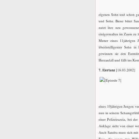
eigenen Sohn und schon gar
und Sohn. Biene bittet San
nutzt ihre neu gewonnene
einigermaßen im Zaum zu hal
Mutter eines 11jährigen J
überintelligenter Sohn in
gewinnen sie den Entmündi
Herzanfall und fällt ins Kom
7. Eiertanz
[18.03.2002]
eines 10jährigen Jungen ve
nun in seinem Schamgefühl 
einer Polizeirazzia, bei d
Anklage sieht von einer we
Auch Sandra muss sich mit v
Frau, die gegen den Will