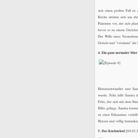
sich einen großen Fall zu 
Köche streiten sich um die
Patienten vor, der sich plas
bevor es zu einem Gerichts
Der Wille eines Verstorben
Gericht und "versäumt" die K
4. Ein ganz normaler Stier
Heiratsschwindler und San
wurde. Felix hilft Sandra d
Felix, der sich mit dem Sti
Hilfe gelingt. Sandra formu
zu einer Erkenntnis verhil
Herzen und völlig betrunken 
5. Das Kuckucksei
[04.03.