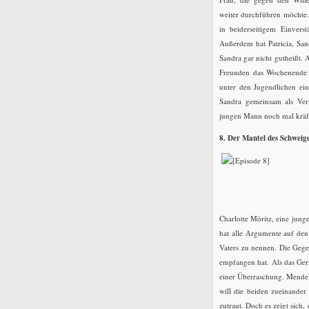
weiter durchführen möchte. 
in beiderseitigem Einvers
Außerdem hat Patricia, San
Sandra gar nicht gutheißt. 
Freunden das Wochenende a
unter den Jugendlichen ein 
Sandra gemeinsam als Verm
jungen Mann noch mal kräft
8. Der Mantel des Schweig
Charlotte Möritz, eine junge
hat alle Argumente auf den 
Vaters zu nennen. Die Gegen
empfangen hat. Als das Ger
einer Überraschung. Mendel
will die beiden zueinander 
zutraut. Doch es zeigt sich,