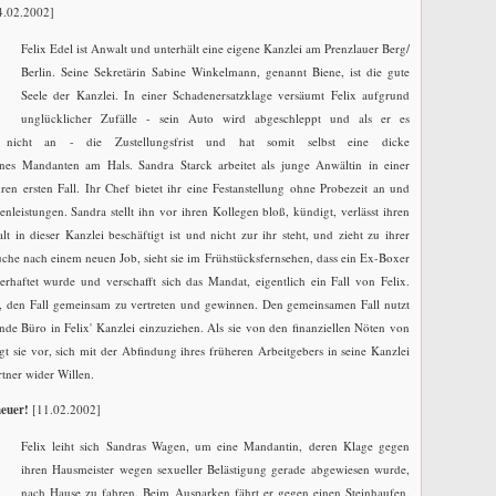
4.02.2002]
Felix Edel ist Anwalt und unterhält eine eigene Kanzlei am Prenzlauer Berg/
Berlin. Seine Sekretärin Sabine Winkelmann, genannt Biene, ist die gute
Seele der Kanzlei. In einer Schadenersatzklage versäumt Felix aufgrund
unglücklicher Zufälle - sein Auto wird abgeschleppt und als er es
es nicht an - die Zustellungsfrist und hat somit selbst eine dicke
ines Mandanten am Hals. Sandra Starck arbeitet als junge Anwältin in einer
ren ersten Fall. Ihr Chef bietet ihr eine Festanstellung ohne Probezeit an und
enleistungen. Sandra stellt ihn vor ihren Kollegen bloß, kündigt, verlässt ihren
lt in dieser Kanzlei beschäftigt ist und nicht zur ihr steht, und zieht zu ihrer
che nach einem neuen Job, sieht sie im Frühstücksfernsehen, dass ein Ex-Boxer
haftet wurde und verschafft sich das Mandat, eigentlich ein Fall von Felix.
ch, den Fall gemeinsam zu vertreten und gewinnen. Den gemeinsamen Fall nutzt
nde Büro in Felix' Kanzlei einzuziehen. Als sie von den finanziellen Nöten von
 sie vor, sich mit der Abfindung ihres früheren Arbeitgebers in seine Kanzlei
tner wider Willen.
euer!
[11.02.2002]
Felix leiht sich Sandras Wagen, um eine Mandantin, deren Klage gegen
ihren Hausmeister wegen sexueller Belästigung gerade abgewiesen wurde,
nach Hause zu fahren. Beim Ausparken fährt er gegen einen Steinhaufen.