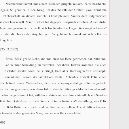
Nachbarschaftsstreit mit einem Zuhälter prügeln musste. Felix beschließt,
angeln. So gerät er in den Krieg um das "Soufflé der Götter". Zwei berühmte
 Urheberschaft an diesem Gericht. Christoph stellt Sandra dem todgeweihten
tinieren lassen will. Seine Tochter hat dagegen Einspruch erhoben. Als er stirbt,
beschluss gekommen ist, stellt sich für Sandra die Frage: Was wiegt schwerer?
en oder die Trauer der Angehörigen. Sie geht noch einmal mit sich selbst ins
lagefrist.
[25.02.2002]
Britta, Felix' große Liebe, die ihm einst das Herz gebrochen hat, bittet ihn,
sie in ihrer Scheidung zu vertreten. Bei ihren Treffen kommen die alten
Gefühle wieder hoch. Felix erliegt, trotz aller Warnungen von Christoph,
erneut den Reizen der attraktiven Britta. Nebenher vertritt Felix einen
dra betreut einen Viehzüchter, dem ein zeugungsunfähiger Stier angedreht
en Fall zu gewinnen, was dazu führt, dass der Stier geschlachtet werden soll.
er schon angefreundet hat, will das verhindern, was ihm letztendlich mit Sandras
liert ihre Gedanken zur Liebe in der Heiratsschwindler-Verhandlung, was Felix
ft. Er liebt Britta nicht mehr und verlässt sie am selben Abend. Mit schwerem
besucht er den geretteten Stier, dem er sein Herz ausschüttet.
2002]