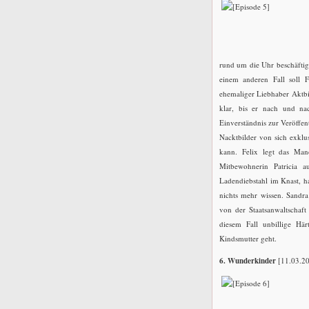
rund um die Uhr beschäftigt
einem anderen Fall soll Fe
ehemaliger Liebhaber Aktbil
klar, bis er nach und nac
Einverständnis zur Veröffen
Nacktbilder von sich exkl
kann. Felix legt das Man
Mitbewohnerin Patricia a
Ladendiebstahl im Knast, h
nichts mehr wissen. Sandra
von der Staatsanwaltschaft 
diesem Fall unbillige Hä
Kindsmutter geht.
6. Wunderkinder
[11.03.2