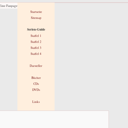
Startseite
Sitemap
Serien-Guide
Staffel 1
Staffel 2
Staffel 3
Staffel 4
Darsteller
Bücher
CDs
DVDs
Links