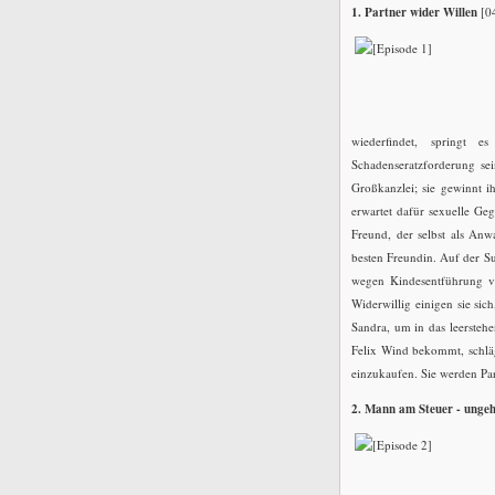
1. Partner wider Willen
[0
wiederfindet, springt 
Schadenseratzforderung se
Großkanzlei; sie gewinnt ih
erwartet dafür sexuelle Geg
Freund, der selbst als Anwa
besten Freundin. Auf der Su
wegen Kindesentführung ver
Widerwillig einigen sie si
Sandra, um in das leerstehe
Felix Wind bekommt, schlägt
einzukaufen. Sie werden Par
2. Mann am Steuer - ungeh