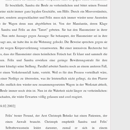
Er beschließt, Sandra die Beule zu verheimlichen und bittet seinen Freund
eine nicht immer ganz legalen Geschäfte, um Hilfe. Durch ein Missverständnis,
iert, sondern ausgeschlachtet und Felix muss sich immer wieder neue Ausreden
o ihr Wagen denn nun abgeblieben ist. Von der Mandantin, deren Klage
Sandra und Felix an den "Tatort" gebeten. Sie hat den Hausmeister in ihrer
Nun steht Aussage gegen Aussage: Sie behauptet, der Hausmeister sei in ihre
agt aus, sie habe ihn in die Wohnung gelockt. Die Beweise sprechen gegen sie
cht wegen Körperverletzung verantworten. Bei einer intensiven Recherche bei
 dass der Hausmeister einen heimlichen Fetisch hat: Er klaut und sammelt die
nen. Felix und Sandra erwirken eine geringe Bewährungsstrafe für ihre
er kündigt seine Stellung. Parallel arbeitet Sandra noch an einem anderen Fall,
r einen Verkehrsunfall hatte, vertritt. Weil es für den Prozess vorteilhaft wäre,
 einer Notlüge zu überreden, was ihr letztendlich nicht gelingt, da den Pfarrer
Felix endlich den wieder neu zusammengesetzten Wagen in der Werkstatt abholt,
e Beule immer noch drin ist. Nun ist die Wahrheit nicht länger zu verheimlichen:
schaden, die wider Erwarten völlig gelassen und cool reagiert.
8.02.2002]
Felix' bester Freund, der Arzt Christoph Behnke hat einen Patienten, der
einen Anwalt braucht. Christoph empfiehlt Sandra und Felix'
Selbstbewusstsein leidet darunter, zumal er sich in einem