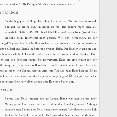
n und wird auf Felix Drängen hin aber eines besseren belehrt.
n
[08.04.2002]
Sandra begegnet zufällig einer alten Liebe wieder. Tim Reskau ist Anwalt
und hat für einige Tage in Berlin zu tun. Bei Sandra regen sich alte
romatische Gefühle. Der Bürobetrieb bei Edel und Starck ist aufgrund eines
Ausfalls beim Internetprovider gestört. Wie sich herausstellt, ist der
rangriffs geworden. Ein Millionenschaden ist entstanden. Der verantwortliche
äter bei Edel und Starck im Büro und braucht Hilfe. Der Hacker ist eine sie und
cht bereits nach ihr. Felix und Sandra haben einen Termin bei dem Provider. Dort
, der den Provider vertitt. Sie ist verwirrt. Kann sie eine Affäre mit der
berzeugt sie, dass man das Berufliche vom Privaten trennen könne. Als Felix
muss er sehen wie Sandra Arm in Arm mit Tim aus dem Haus kommt. Er ist
 Rücken hat Sandra was mit der Gegenseite angefangen! Überhaupt: Sandra hat
ngefangen. Gewitterwolken ziehen über Edel und Starck auf.
15.04.2002]
Sandra und Felix fürchten um ihr Leben. Biene war nämlich bei einer
Wahrsagerin. Und diese hat den Tod in der Kanzlei gesehen. Anfangs
sträuben sich Sandra und Felix noch gegen diesen Aberglauben, doch kalt
lässt sie der Gedanke daran nicht. Und ausserdem häufen sich die Momente,