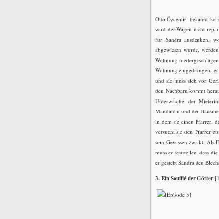
Otto Özdemir, bekannt für s
wird der Wagen nicht repar
für Sandra ausdenken, w
abgewiesen wurde, werden 
Wohnung niedergeschlagen. 
Wohnung eingedrungen, er s
und sie muss sich vor Geri
den Nachbarn kommt heraus,
Unterwäsche der Mieterin
Mandantin und der Hausmeist
in dem sie einen Pfarrer, de
versucht sie den Pfarrer zu
sein Gewissen zwickt. Als 
muss er feststellen, dass di
er gesteht Sandra den Blech
3. Ein Soufflé der Götter
[1