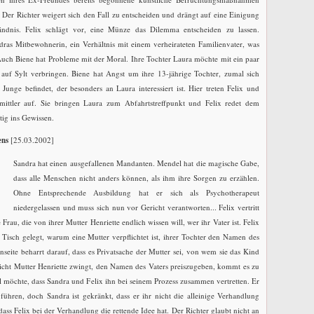
Der Richter weigert sich den Fall zu entscheiden und drängt auf eine Einigung
tändnis. Felix schlägt vor, eine Münze das Dilemma entscheiden zu lassen.
dras Mitbewohnerin, ein Verhältnis mit einem verheirateten Familienvater, was
Auch Biene hat Probleme mit der Moral. Ihre Tochter Laura möchte mit ein paar
uf Sylt verbringen. Biene hat Angst um ihre 13-jährige Tochter, zumal sich
Junge befindet, der besonders an Laura interessiert ist. Hier treten Felix und
ittler auf. Sie bringen Laura zum Abfahrtstreffpunkt und Felix redet dem
ig ins Gewissen.
ens
[25.03.2002]
Sandra hat einen ausgefallenen Mandanten. Mendel hat die magische Gabe,
dass alle Menschen nicht anders können, als ihm ihre Sorgen zu erzählen.
Ohne Entsprechende Ausbildung hat er sich als Psychotherapeut
niedergelassen und muss sich nun vor Gericht verantworten... Felix vertritt
 Frau, die von ihrer Mutter Henriette endlich wissen will, wer ihr Vater ist. Felix
Tisch gelegt, warum eine Mutter verpflichtet ist, ihrer Tochter den Namen des
seite beharrt darauf, dass es Privatsache der Mutter sei, von wem sie das Kind
icht Mutter Henriette zwingt, den Namen des Vaters preiszugeben, kommt es zu
 möchte, dass Sandra und Felix ihn bei seinem Prozess zusammen vertretten. Er
führen, doch Sandra ist gekränkt, dass er ihr nicht die alleinige Verhandlung
 dass Felix bei der Verhandlung die rettende Idee hat. Der Richter glaubt nicht an