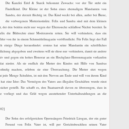
Die Kanzlei Edel & Starck bekommt Zuwachs: vor der Tür steht ein
Findelkind. Der Kleine ist der Sohn eines ehemaligen Mandanten von
Sandra, der derzeit flüchtig ist. Das Kind weckt bei allen, außer bei Biene,
die verborgenen Mutterinstinkte. Felix und Sandra sind mit dem kleinen
, der den beiden nicht nur wegen der Elternsuche schlaflose Nächte bereitet. In
lix die Bildrechte einer Moderatorin retten. Sie will verhindern, dass ein
der von ihr in einem Schmuddelmagazin veröffentlicht. Für Felix liegt der Fall
h einige Dinge herausfindet: erstens hat seine Mandantin ein schriftliches
tlichung abgegeben und zweitens will sie diese nur verhindern, damit sie andere
usiv und gegen ein hohes Honorar an ein Hochglanz-Herrenmagazin verkaufen
dat nieder. Als sie endlich die Mutter des Kindes mit Hilfe von Sandras
usfindig machen, erleben sie eine Überraschung. Die Mutter sitzt wegen
at jede Menge Schulden, ist mit den Nerven am Ende und will von ihrem Kind
 hat eine Idee: Das Vermögen des Vaters aus illegalen Geschäften wurde einst
sicher gestellt. Sie schafft es, den Staatsanwalt davon zu überzeugen, dass in
rte vorliegt und das Geld wegen ausstehender Unterhaltszahlungen an die
002]
Der Sohn des erfolgreichen Opernsängers Friedrich Liesgau, der ein guter
Freund von Felix Vater ist, will per Gerichtsbeschluss seinen Vater